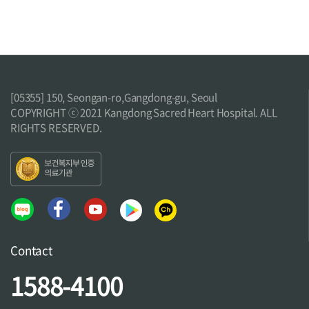
诊疗科
[05355] 150, Seongan-ro,Gangdong-gu, Seoul
COPYRIGHT ⓒ 2021 Kangdong Sacred Heart Hospital. ALL
RIGHTS RESERVED.
内分泌内科
呼吸道及过敏内科
外科
妇产科
家庭医学科
小儿青少年科
康复医学科
影像医学科
心脏内科
心血管内科
Contact
感染内科
放射肿瘤学科
1588-4100
整容外科
整形外科
泌尿医学科
消化内科