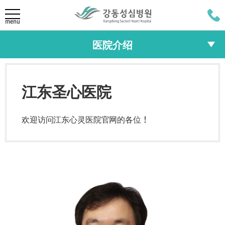
LANGUAGE
menu
医院介绍
KOR
医院介绍
ENG
院长致辞
院长致辞
任务/愿景
江东圣心医院
JAP
任务/愿景
HI
30周年致辞
欢迎访问江东心灵医院官网的各位！
RUS
HI
医疗团队/诊疗科
30周年致辞
医疗团队
诊疗科
专门中心
综合健康中心