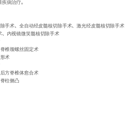
椎疾病治疗。
核切除手术、全自动经皮髓核切除手术、激光经皮髓核切除手术
术、内视镜微笑髓核切除手术
术
及脊椎颈螺丝固定术
整形术
术
、后方脊椎体愈合术
、脊柱侧凸