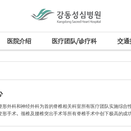
医院介绍
医疗团队/诊疗科
交通
任务/愿景
HI
心
诊疗科
专门中心
辞
中心
整形外科和神经外科为首的脊椎相关科室所有医疗团队实施综合
变形手术、颈椎及腰椎突出手术等所有脊椎手术中创下极高的成