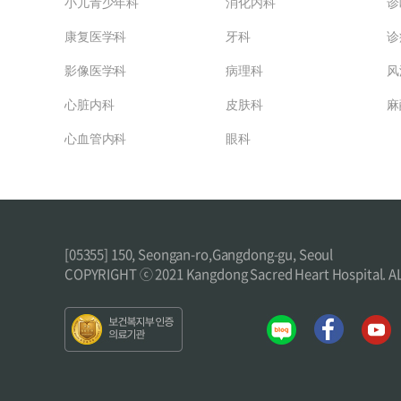
小儿青少年科
消化内科
诊
康复医学科
牙科
诊
影像医学科
病理科
风
心脏内科
皮肤科
麻
心血管内科
眼科
[05355] 150, Seongan-ro,Gangdong-gu, Seoul
COPYRIGHT ⓒ 2021 Kangdong Sacred Heart Hospital. 