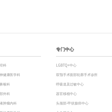
专门中心
经科
LGBTQ+中心
神健康医学科
双颚手术面部轮廓手术诊所
鼻喉科
呼吸道及过敏中心
部外科
器官移植中心
液肿瘤内科
头颈部-甲状腺癌中心