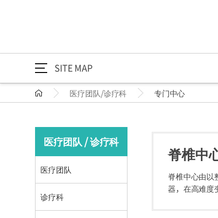
SITE MAP
医疗团队/诊疗科
专门中心
医院介绍
医疗团队/诊疗科
交通指南
院长致辞
医疗团队
交通信息
医院介绍
院长致辞
任务/愿景
诊疗科
医疗团队 / 诊疗科
HI
专门中心
脊椎中
医疗团队/诊疗科
医疗团队
30周年致
综合健康
医疗团队
脊椎中心由以
器，在高难度
诊疗科
交通指南
交通信息