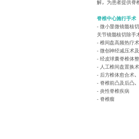
解，为患者提供脊
脊椎中心施行手术
- 微小显微镜髓
关节镜髓核切除手
- 椎间盘高频热疗
- 微创神经减压术
- 经皮球囊脊椎体
- 人工椎间盘置换
- 后方椎体愈合术
- 脊椎前凸及后凸
- 炎性脊椎疾病
- 脊椎瘤