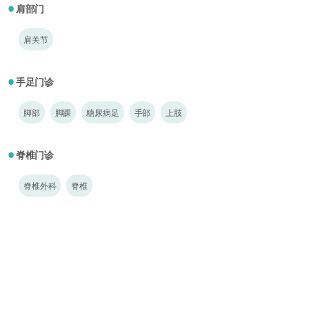
肩部门
●
肩关节
手足门诊
●
脚部
脚踝
糖尿病足
手部
上肢
脊椎门诊
●
脊椎外科
脊椎