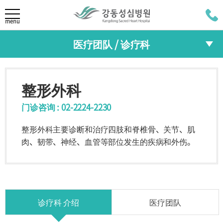
LANGUAGE
menu
医疗团队 / 诊疗科
KOR
医院介绍
ENG
医疗团队
院长致辞
整形外科
任务/愿景
JAP
诊疗科
HI
30周年致辞
门诊咨询 : 02-2224-2230
RUS
专门中心
整形外科主要诊断和治疗四肢和脊椎骨、关节、肌
肉、韧带、神经、血管等部位发生的疾病和外伤。
医疗团队/诊疗科
综合健康中心
医疗团队
诊疗科
综合健康中心的特点
专门中心
综合健康中心
诊疗科 介绍
医疗团队
预约方法
检查项目