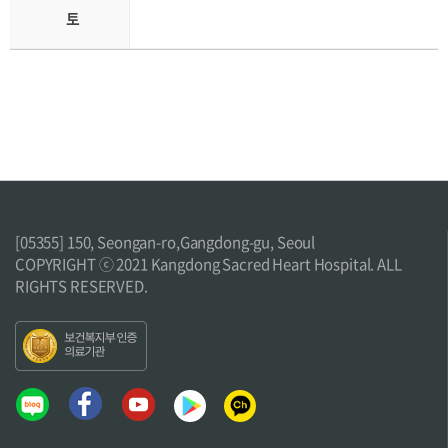
诊疗科
[05355] 150, Seongan-ro,Gangdong-gu, Seoul
COPYRIGHT ⓒ 2021 Kangdong Sacred Heart Hospital. ALL
RIGHTS RESERVED.
内分泌内科
呼吸道及过敏内科
外科
妇产科
家庭医学科
小儿青少年科
康复医学科
影像医学科
心脏内科
心血管内科