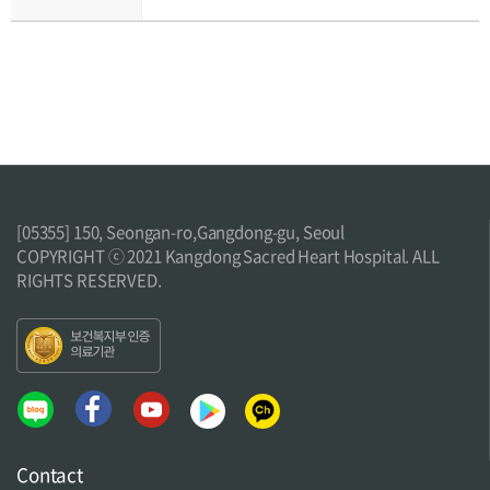
诊疗科
[05355] 150, Seongan-ro,Gangdong-gu, Seoul
COPYRIGHT ⓒ 2021 Kangdong Sacred Heart Hospital. ALL
RIGHTS RESERVED.
内分泌内科
呼吸道及过敏内科
外科
妇产科
家庭医学科
小儿青少年科
康复医学科
影像医学科
心脏内科
心血管内科
Contact
感染内科
放射肿瘤学科