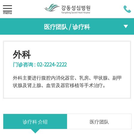
LANGUAGE
menu
医疗团队 / 诊疗科
KOR
医院介绍
ENG
医疗团队
院长致辞
外科
任务/愿景
JAP
诊疗科
HI
30周年致辞
门诊咨询 : 02-2224-2222
RUS
专门中心
外科主要进行腹腔内消化器官、乳房、甲状腺、副甲
状腺及肾上腺、血管及器官移植等手术治疗。
医疗团队/诊疗科
综合健康中心
医疗团队
诊疗科
综合健康中心的特点
专门中心
综合健康中心
诊疗科 介绍
医疗团队
预约方法
检查项目