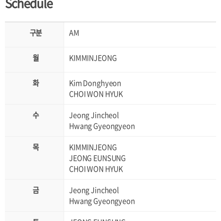
Schedule
AM
KIMMINJEONG
Kim Donghyeon
CHOI WON HYUK
Jeong Jincheol
Hwang Gyeongyeon
KIMMINJEONG
JEONG EUNSUNG
CHOI WON HYUK
Jeong Jincheol
Hwang Gyeongyeon